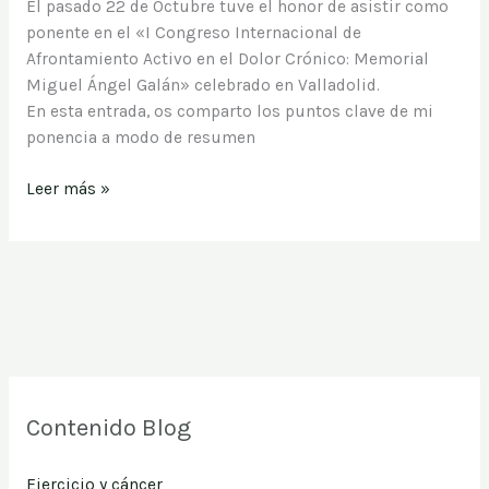
El pasado 22 de Octubre tuve el honor de asistir como
la
ponente en el «I Congreso Internacional de
paciente
Afrontamiento Activo en el Dolor Crónico: Memorial
superviviente
Miguel Ángel Galán» celebrado en Valladolid.
de
En esta entrada, os comparto los puntos clave de mi
cáncer
ponencia a modo de resumen
de
mama
Leer más »
￼
Contenido Blog
Ejercicio y cáncer