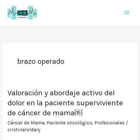
Ir
al
contenido
brazo operado
Valoración y abordaje activo del
Valoración
y
dolor en la paciente superviviente
abordaje
de cáncer de mama￼
activo
del
Cáncer de Mama
,
Paciente oncológico
,
Profesionales
/
dolor
cristinaroldanj
en