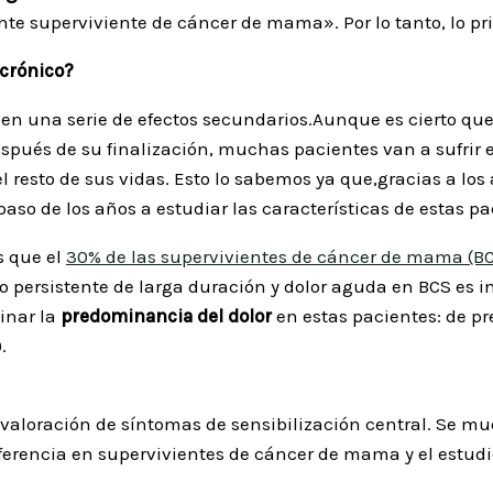
ciente superviviente de cáncer de mama». Por lo tanto, lo
 crónico?
n una serie de efectos secundarios.Aunque es cierto que 
pués de su finalización, muchas pacientes van a sufrir 
el resto de sus vidas. Esto lo sabemos ya que,gracias a l
paso de los años a estudiar las características de estas p
s que el
30% de las supervivientes de cáncer de mama (BCS
 o persistente de larga duración y dolor aguda en BCS es in
minar la
predominancia del dolor
en estas pacientes: de p
).
valoración de síntomas de sensibilización central. Se mue
referencia en supervivientes de cáncer de mama y el estudi