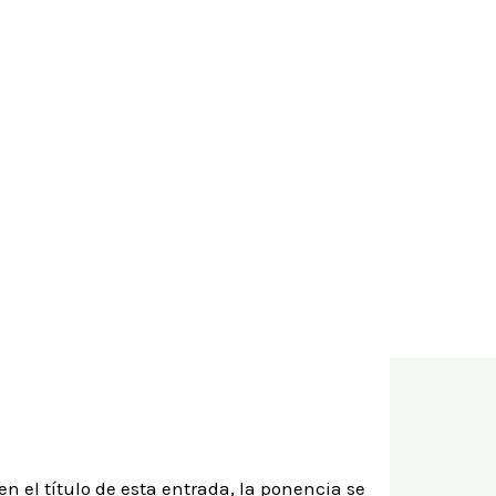
viviente de cáncer de
ctivo en el Dolor Crónico: Memorial Miguel
n el título de esta entrada, la ponencia se