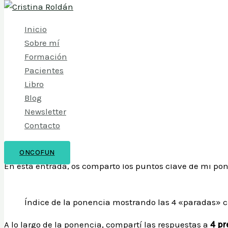
Ir al contenido
Inicio
Sobre mí
Formación
Pacientes
Valoración y abordaje activo 
Libro
mama￼
Blog
/
Cáncer de Mama
,
Paciente oncológico
,
Profesionales
/ 
Newsletter
Contacto
El pasado 22 de Octubre tuve el honor de asistir como po
Ángel Galán
» celebrado en Valladolid.
ONCOFUN
En esta entrada, os comparto los puntos clave de mi p
Índice de la ponencia mostrando las 4 «paradas» cl
A lo largo de la ponencia, compartí las respuestas a
4 pr