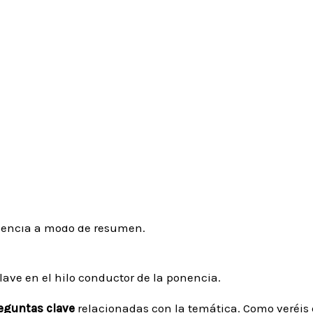
del dolor en la paciente super
Por
cristinaroldanj
nente en el «
I Congreso Internacional de Afrontamiento A
onencia a modo de resumen.
ave en el hilo conductor de la ponencia.
eguntas clave
relacionadas con la temática. Como veréis e