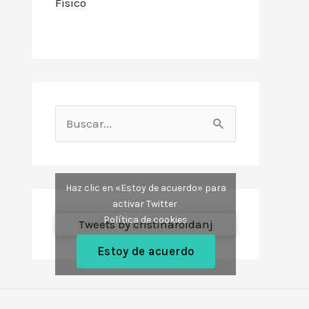
Físico
B
u
s
Haz clic en «Estoy de acuerdo» para
c
activar Twitter
Política de cookies
a
Tweets by cristinaroldanj
r
Estoy de acuerdo
p
o