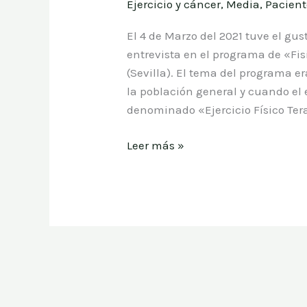
Ejercicio y cáncer
,
Media
,
Pacient
en
«Fisioterapia
El 4 de Marzo del 2021 tuve el gu
Responde»:
entrevista en el programa de «Fi
Ejercicio
(Sevilla). El tema del programa era
Físico
la población general y cuando el e
Terapéutico
denominado «Ejercicio Físico Tera
Leer más »