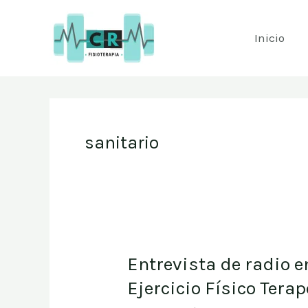
Ir
al
Inicio
contenido
sanitario
Entrevista de radio 
Entrevista
de
Ejercicio Físico Tera
radio