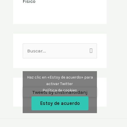
Físico
B
u
s
Haz clic en «Estoy de acuerdo» para
c
activar Twitter
Política de cookies
a
Tweets by cristinaroldanj
r
Estoy de acuerdo
p
o