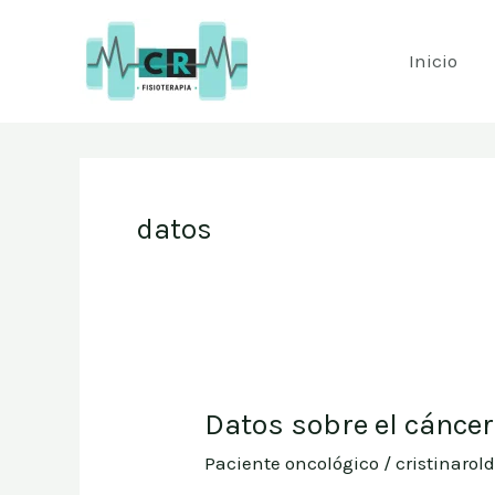
Ir
al
Inicio
contenido
datos
Datos sobre el cánce
Datos
sobre
Paciente oncológico
/
cristinarol
el