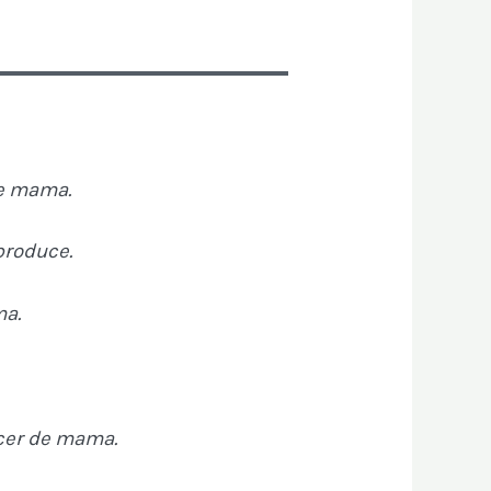
de mama.
produce.
ma.
áncer de mama.